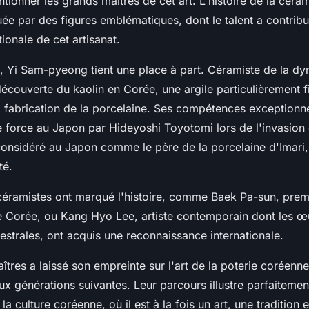
tionner les grands maîtres de cet art. L'histoire de la cér
uée par des figures emblématiques, dont le talent a contribu
tionale de cet artisanat.
s,
Yi Sam-pyeong
tient une place à part. Céramiste de la dyn
découverte du kaolin en Corée, une argile particulièrement fi
a fabrication de la porcelaine. Ses compétences exceptionnel
force au Japon par Hideyoshi Toyotomi lors de l'invasion 
i considéré au Japon comme le père de la porcelaine d'Imari
té.
céramistes ont marqué l'histoire, comme
Baek Pa-sun
, pre
e Corée, ou
Kang Hyo Lee
, artiste contemporain dont les œ
cestrales, ont acquis une reconnaissance internationale.
tres a laissé son empreinte sur l'art de la poterie coréenne
aux générations suivantes. Leur parcours illustre parfaiteme
 la culture coréenne, où il est à la fois un art, une tradition