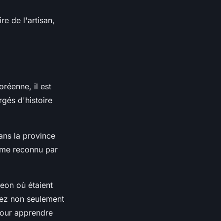
re de l'artisan,
réenne, il est
rgés d'histoire
dans la province
ême reconnu par
seon où étaient
rez non seulement
 pour apprendre