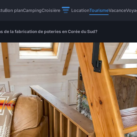
ctu
Bon plan
Camping
Croisière
Location
Tourisme
Vacance
Voya
s de la fabrication de poteries en Corée du Sud?