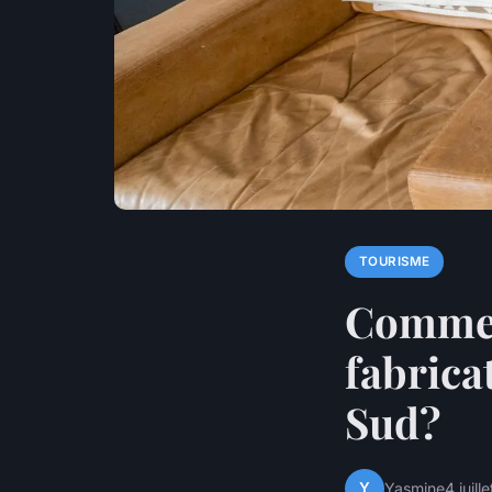
TOURISME
Comment
fabrica
Sud?
Y
Yasmine
4 juill