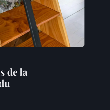
s de la
 du