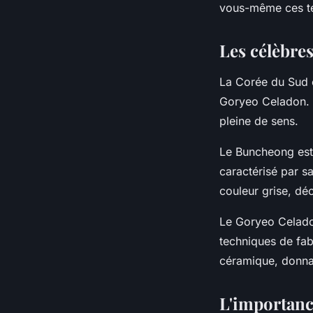
vous-même ces te
Les célèbres
La Corée du Sud e
Goryeo Celadon. C
pleine de sens.
Le
Buncheong
est
caractérisé par s
couleur grise, dé
Le
Goryeo Celad
techniques de fa
céramique, donnan
L'importance