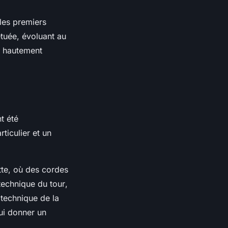
les premiers
tuée, évoluant au
hautement
t été
ticulier et un
tte
, où des cordes
 technique du tour
,
a technique de
la
lui donner un