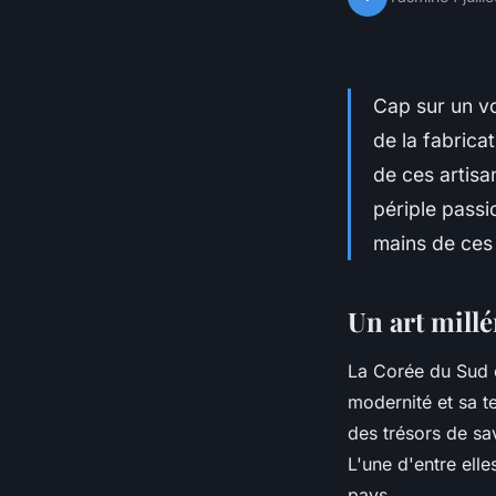
Cap sur un vo
de la fabrica
de ces artisa
périple passi
mains de ces
Un art mill
La Corée du Sud e
modernité et sa te
des trésors de sav
L'une d'entre elle
pays.