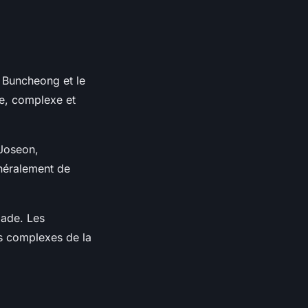
e Buncheong et le
he, complexe et
 Joseon,
énéralement de
jade. Les
s complexes de la