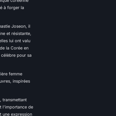
amique coréenne
é à forger la
astie Joseon, il
ne et résistante,
les lui ont valu
de la Corée en
, célèbre pour sa
mière femme
uvres, inspirées
, transmettant
nt l'importance de
 et une expression