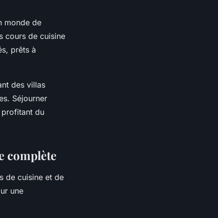
un monde de
s cours de cuisine
s, prêts à
ant des villas
es. Séjourner
 profitant du
re complète
s de cuisine et de
our une