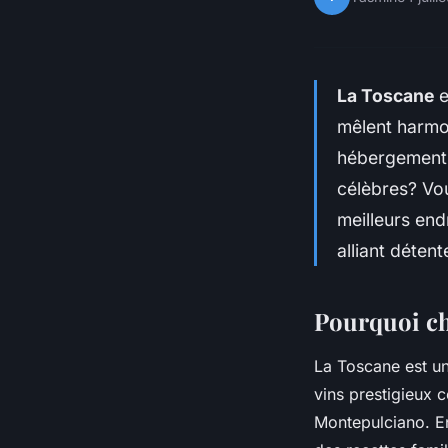
La Toscane
e
mêlent harmo
hébergement c
célèbres? Vou
meilleurs end
alliant déten
Pourquoi ch
La Toscane est u
vins prestigieux c
Montepulciano. En