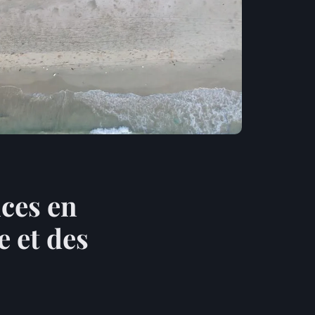
nces en
e et des