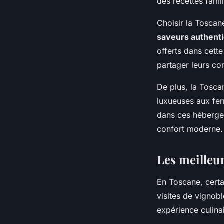
des recettes fami
Choisir la Tosca
saveurs authent
offerts dans cett
partager leurs con
De plus, la Tosc
luxueuses aux fer
dans ces hébergem
confort moderne.
Les meilleu
En Toscane, certa
visites de vignob
expérience culina