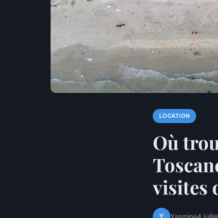
LOCATION
Où trou
Toscane
visites
Y
Yasmine
4 juill