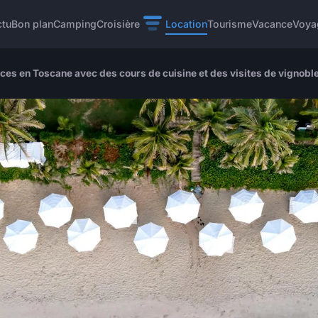
ctu
Bon plan
Camping
Croisière
Location
Tourisme
Vacance
Voya
nces en Toscane avec des cours de cuisine et des visites de vignobl