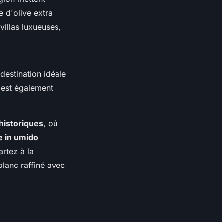
le d'olive extra
villas luxueuses,
destination idéale
le est également
 historiques
, où
e in umido
rtez à la
lanc raffiné avec