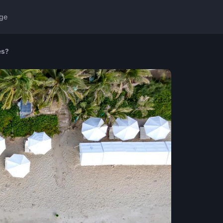
ge
es?