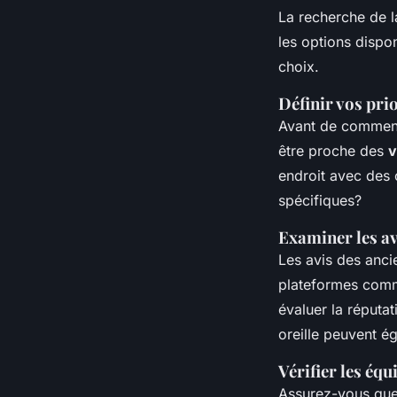
La recherche de l
les options dispo
choix.
Définir vos pri
Avant de commence
être proche des
v
endroit avec des 
spécifiques?
Examiner les a
Les avis des anci
plateformes comm
évaluer la réputa
oreille peuvent ég
Vérifier les éq
Assurez-vous que 