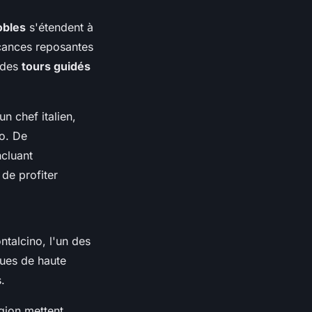
obles
s'étendent à
acances reposantes
 des
tours guidés
n chef italien,
o. De
cluant
 de profiter
ntalcino, l'un des
ques de haute
.
égion mettent