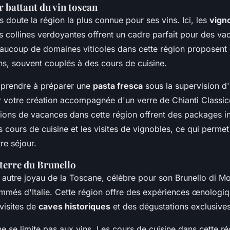
r battant du vin toscan
s doute la région la plus connue pour ses vins. Ici, les
vign
es collines verdoyantes offrent un cadre parfait pour des v
Beaucoup de domaines viticoles dans cette région proposent
ns, souvent couplés à des cours de cuisine.
prendre à préparer une
pasta fresca
sous la supervision d'u
 votre création accompagnée d'un verre de Chianti Classic
ons de vacances dans cette région offrent des packages in
 cours de cuisine et les visites de vignobles, ce qui permet
re séjour.
terre du Brunello
 autre joyau de la Toscane, célèbre pour son Brunello di Mo
ommés d'Italie. Cette région offre des expériences œnologi
 visites de
caves historiques
et des dégustations exclusives
e se limite pas aux vins. Les cours de cuisine dans cette r