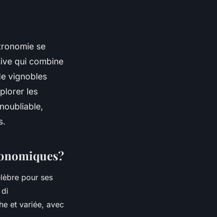
astronomie se
ive qui combine
de vignobles
plorer les
noubliable,
s.
tronomiques?
élèbre pour ses
 di
he et variée, avec